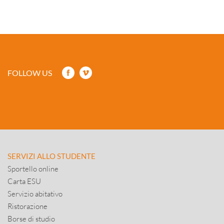
FOLLOW US
SERVIZI ALLO STUDENTE
Sportello online
Carta ESU
Servizio abitativo
Ristorazione
Borse di studio