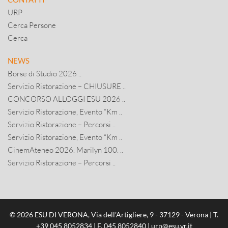
URP
Cerca Persone
Cerca
NEWS
Borse di Studio 2026 ..
Servizio Ristorazione – CHIUSURE ..
CONCORSO ALLOGGI ESU 2026 ..
Servizio Ristorazione, Evento “Km ..
Servizio Ristorazione – Percorsi ..
Servizio Ristorazione, Evento “Km ..
CinemAteneo 2026. Marilyn 100. ..
Servizio Ristorazione – Percorsi ..
© 2026 ESU DI VERONA, Via dell’Artigliere, 9 - 37129 - Verona | T.
+39 045 8052834
| F. 045 8052840 |
urp@esu.vr.it