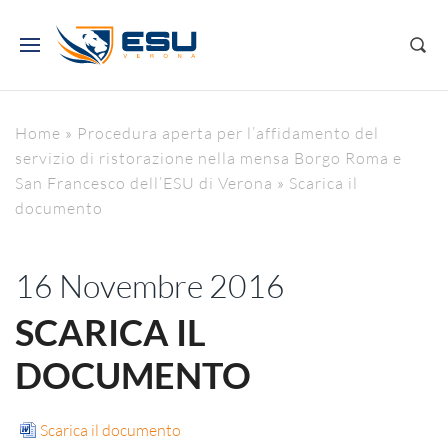
Home
»
Procedura aperta per l’affidamento del
servizio di ristorazione nella mensa Borgo Roma e
San Francesco dell’ESU di Verona
»
Scarica il
documento
16 Novembre 2016
SCARICA IL
DOCUMENTO
Scarica il documento