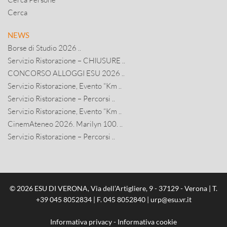
Cerca
NEWS
Borse di Studio 2026 ..
Servizio Ristorazione – CHIUSURE ..
CONCORSO ALLOGGI ESU 2026 ..
Servizio Ristorazione, Evento “Km ..
Servizio Ristorazione – Percorsi ..
Servizio Ristorazione, Evento “Km ..
CinemAteneo 2026. Marilyn 100. ..
Servizio Ristorazione – Percorsi ..
© 2026 ESU DI VERONA, Via dell’Artigliere, 9 - 37129 - Verona | T.
+39 045 8052834
| F. 045 8052840 |
urp@esu.vr.it
Informativa privacy
-
Informativa cookie