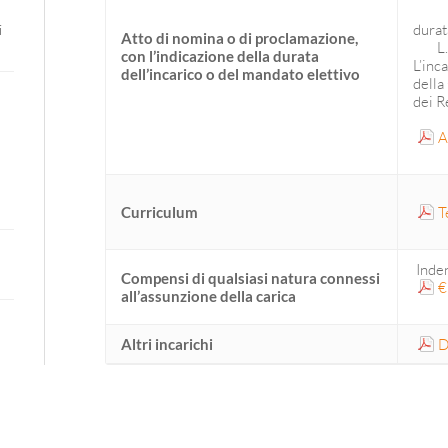
durat
i
Atto di nomina o di proclamazione,
L.R.
con l’indicazione della durata
L’inc
dell’incarico o del mandato elettivo
della
dei R
A
Curriculum
T
Inden
Compensi di qualsiasi natura connessi
€
all’assunzione della carica
Altri incarichi
D