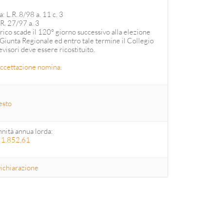
a: L.R. 8/98 a. 11 c. 3
 27/97 a. 3
arico scade il 120° giorno successivo alla elezione
 Giunta Regionale ed entro tale termine il Collegio
evisori deve essere ricostituito.
ccettazione nomina
.
esto
nità annua lorda:
 1.852,61
ichiarazione