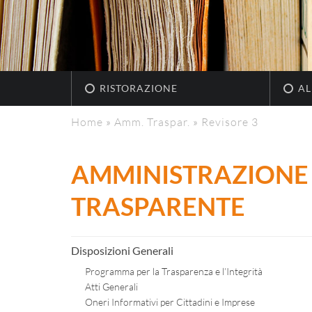
RISTORAZIONE
AL
Home
»
Amm. Traspar.
»
Revisore 3
AMMINISTRAZIONE
TRASPARENTE
Disposizioni Generali
Programma per la Trasparenza e l’Integrità
Atti Generali
Oneri Informativi per Cittadini e Imprese