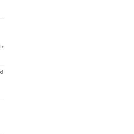
i e
ci