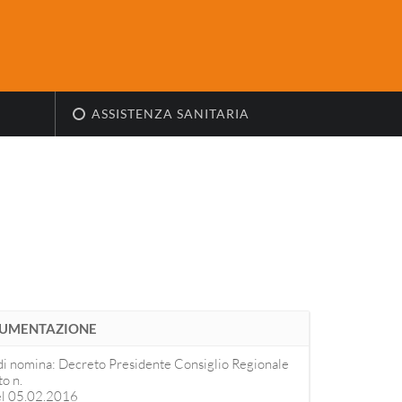
ASSISTENZA SANITARIA
UMENTAZIONE
di
nomina: Decreto Presidente Consiglio Regionale
o n.
el 05.02.2016