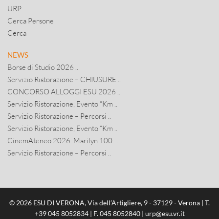
URP
Cerca Persone
Cerca
NEWS
Borse di Studio 2026 ..
Servizio Ristorazione – CHIUSURE ..
CONCORSO ALLOGGI ESU 2026 ..
Servizio Ristorazione, Evento “Km ..
Servizio Ristorazione – Percorsi ..
Servizio Ristorazione, Evento “Km ..
CinemAteneo 2026. Marilyn 100. ..
Servizio Ristorazione – Percorsi ..
© 2026 ESU DI VERONA, Via dell’Artigliere, 9 - 37129 - Verona | T.
+39 045 8052834
| F. 045 8052840 |
urp@esu.vr.it