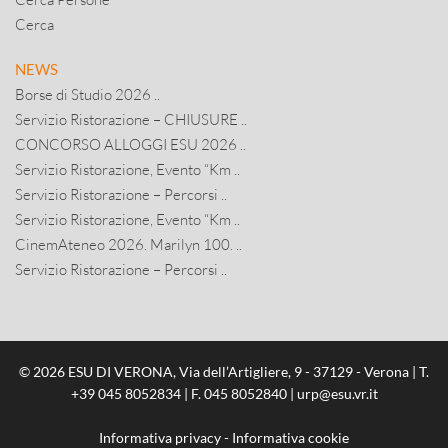
Cerca
NEWS
Borse di Studio 2026 ..
Servizio Ristorazione – CHIUSURE ..
CONCORSO ALLOGGI ESU 2026 ..
Servizio Ristorazione, Evento “Km ..
Servizio Ristorazione – Percorsi ..
Servizio Ristorazione, Evento “Km ..
CinemAteneo 2026. Marilyn 100. ..
Servizio Ristorazione – Percorsi ..
© 2026 ESU DI VERONA, Via dell’Artigliere, 9 - 37129 - Verona | T.
+39 045 8052834
| F. 045 8052840 |
urp@esu.vr.it
Informativa privacy
-
Informativa cookie