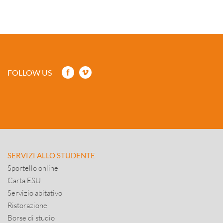
FOLLOW US
SERVIZI ALLO STUDENTE
Sportello online
Carta ESU
Servizio abitativo
Ristorazione
Borse di studio