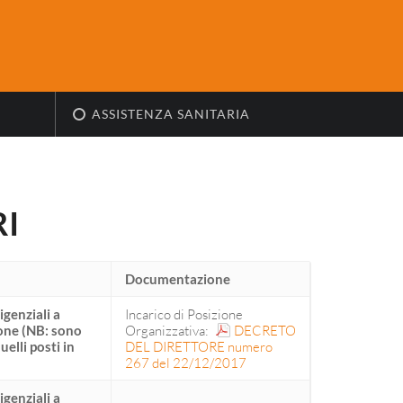
ASSISTENZA SANITARIA
I
Documentazione
igenziali a
Incarico di Posizione
ione (NB: sono
Organizzativa:
DECRETO
uelli posti in
DEL DIRETTORE numero
267 del 22/12/2017
igenziali a