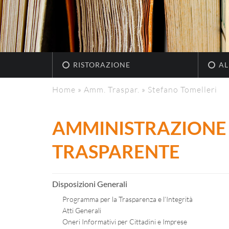
RISTORAZIONE
AL
Home
»
Amm. Traspar.
»
Stefano Tomelleri
AMMINISTRAZIONE
TRASPARENTE
Disposizioni Generali
Programma per la Trasparenza e l’Integrità
Atti Generali
Oneri Informativi per Cittadini e Imprese