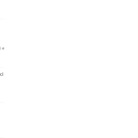
i e
ci