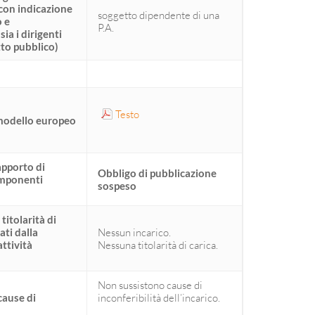
 con indicazione
soggetto dipendente di una
o e
P.A.
ia i dirigenti
itto pubblico)
Testo
 modello europeo
apporto di
Obbligo di pubblicazione
omponenti
sospeso
 titolarità di
ati dalla
Nessun incarico.
ttività
Nessuna titolarità di carica.
Non sussistono cause di
cause di
inconferibilità dell’incarico.