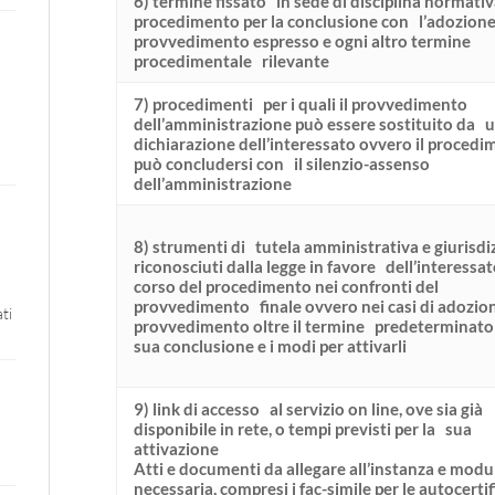
6) termine fissato in sede di disciplina normativ
procedimento per la conclusione con l’adozione
provvedimento espresso e ogni altro termine
procedimentale rilevante
7) procedimenti per i quali il provvedimento
dell’amministrazione può essere sostituito da 
dichiarazione dell’interessato ovvero il proced
può concludersi con il silenzio-assenso
dell’amministrazione
8) strumenti di tutela amministrativa e giurisdi
riconosciuti dalla legge in favore dell’interessat
corso del procedimento nei confronti del
provvedimento finale ovvero nei casi di adozio
ti
provvedimento oltre il termine predeterminato 
sua conclusione e i modi per attivarli
9) link di accesso al servizio on line, ove sia già
disponibile in rete, o tempi previsti per la sua
attivazione
Atti e documenti da allegare all’instanza e modul
necessaria, compresi i fac-simile per le autocertif