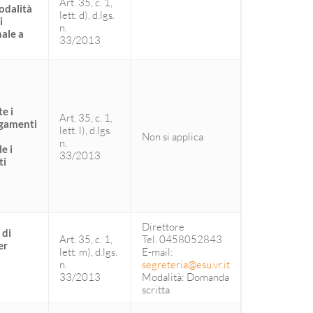
Art. 35, c. 1,
modalità
lett. d), d.lgs.
i
n.
nale a
33/2013
e i
Art. 35, c. 1,
agamenti
lett. l), d.lgs.
Non si applica
n.
e i
33/2013
ti
Direttore
 di
Art. 35, c. 1,
Tel. 0458052843
er
lett. m), d.lgs.
E-mail:
n.
segreteria@esu.vr.it
33/2013
Modalità: Domanda
scritta