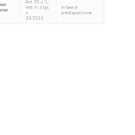
Art. 35, c. 1,
tion
lett. n), d.lgs.
In fase di
erso
n.
predisposizione
33/2013