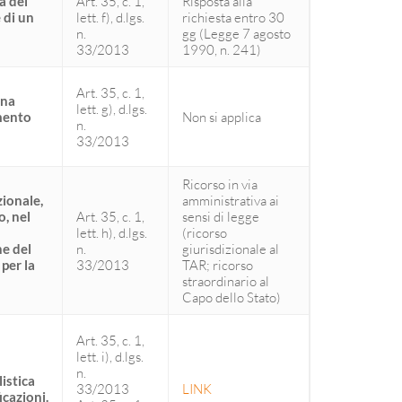
a del
Art. 35, c. 1,
Risposta alla
 di un
lett. f), d.lgs.
richiesta entro 30
n.
gg (Legge 7 agosto
33/2013
1990, n. 241)
Art. 35, c. 1,
una
lett. g), d.lgs.
imento
Non si applica
n.
33/2013
Ricorso in via
zionale,
amministrativa ai
o, nel
Art. 35, c. 1,
sensi di legge
lett. h), d.lgs.
(ricorso
ne del
n.
giurisdizionale al
per la
33/2013
TAR; ricorso
straordinario al
Capo dello Stato)
Art. 35, c. 1,
lett. i), d.lgs.
n.
istica
33/2013
LINK
icazioni.