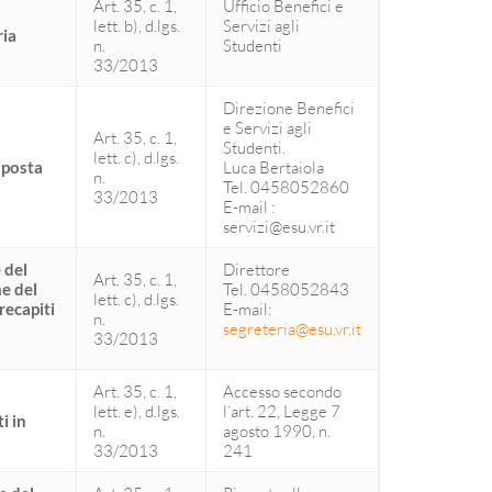
Art. 35, c. 1,
Ufficio Benefici e
lett. b), d.lgs.
Servizi agli
ria
n.
Studenti
33/2013
Direzione Benefici
e Servizi agli
Art. 35, c. 1,
Studenti.
lett. c), d.lgs.
i posta
Luca Bertaiola
n.
Tel. 0458052860
33/2013
E-mail :
servizi@esu.vr.it
 del
Direttore
Art. 35, c. 1,
e del
Tel. 0458052843
lett. c), d.lgs.
recapiti
E-mail:
n.
segreteria@esu.vr.it
33/2013
Art. 35, c. 1,
Accesso secondo
lett. e), d.lgs.
l’art. 22, Legge 7
i in
n.
agosto 1990, n.
33/2013
241