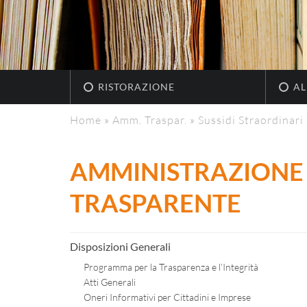
RISTORAZIONE
AL
Home
»
Amm. Traspar.
»
Sussidi Straordinari
AMMINISTRAZIONE
TRASPARENTE
Disposizioni Generali
Programma per la Trasparenza e l’Integrità
Atti Generali
Oneri Informativi per Cittadini e Imprese