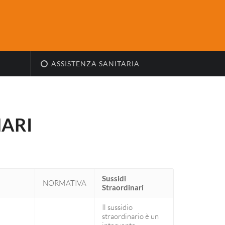
ASSISTENZA SANITARIA
NARI
Sussidi
NORMATIVA
Straordinari
Il sussidio
straordinario è un