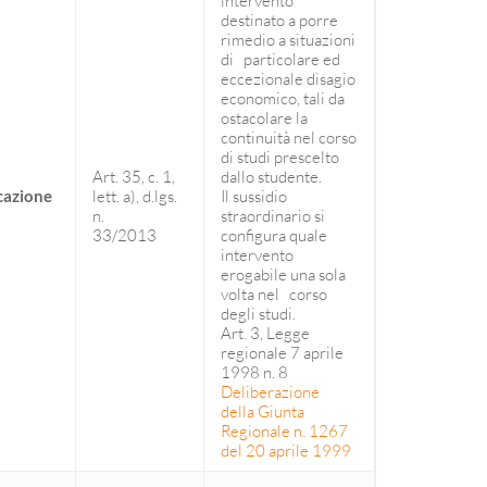
intervento
destinato a porre
rimedio a situazioni
di particolare ed
eccezionale disagio
economico, tali da
ostacolare la
continuità nel corso
di studi prescelto
Art. 35, c. 1,
dallo studente.
cazione
lett. a), d.lgs.
Il sussidio
n.
straordinario si
33/2013
configura quale
intervento
erogabile una sola
volta nel corso
degli studi.
Art. 3, Legge
regionale 7 aprile
1998 n. 8
Deliberazione
della Giunta
Regionale n. 1267
del 20 aprile 1999