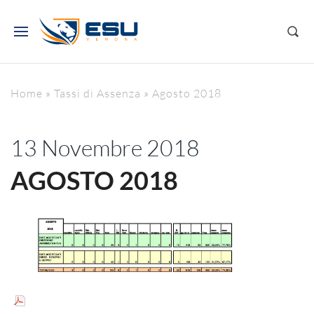
Home
»
Tassi di Assenza
»
Agosto 2018
13 Novembre 2018
AGOSTO 2018