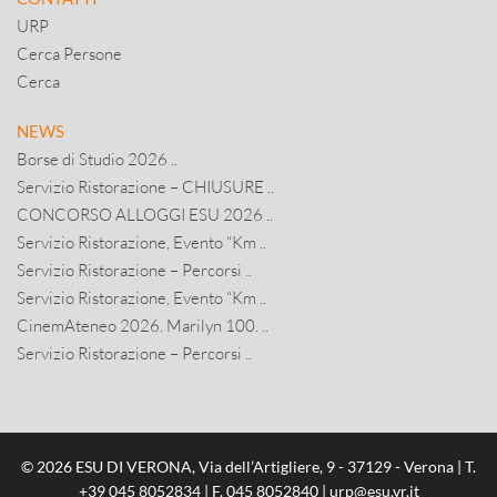
URP
Cerca Persone
Cerca
NEWS
Borse di Studio 2026 ..
Servizio Ristorazione – CHIUSURE ..
CONCORSO ALLOGGI ESU 2026 ..
Servizio Ristorazione, Evento “Km ..
Servizio Ristorazione – Percorsi ..
Servizio Ristorazione, Evento “Km ..
CinemAteneo 2026. Marilyn 100. ..
Servizio Ristorazione – Percorsi ..
© 2026 ESU DI VERONA, Via dell’Artigliere, 9 - 37129 - Verona | T.
+39 045 8052834
| F. 045 8052840 |
urp@esu.vr.it