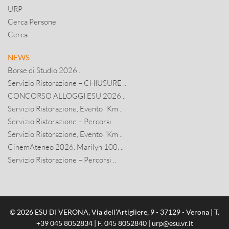
URP
Cerca Persone
Cerca
NEWS
Borse di Studio 2026 ..
Servizio Ristorazione – CHIUSURE ..
CONCORSO ALLOGGI ESU 2026 ..
Servizio Ristorazione, Evento “Km ..
Servizio Ristorazione – Percorsi ..
Servizio Ristorazione, Evento “Km ..
CinemAteneo 2026. Marilyn 100. ..
Servizio Ristorazione – Percorsi ..
© 2026 ESU DI VERONA, Via dell’Artigliere, 9 - 37129 - Verona | T.
+39 045 8052834
| F. 045 8052840 |
urp@esu.vr.it