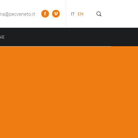
ona@pecveneto.it
IT
EN
NE