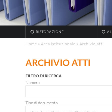
RISTORAZIONE
AL
Home
»
Area istituzionale
»
Archivio atti
ARCHIVIO ATTI
FILTRO DI RICERCA
Numero
Tipo di documento