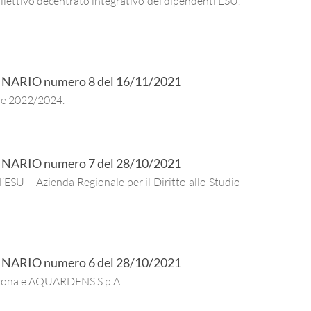
ollettivo decentrato integrativo dei dipendenti ESU.
INARIO
numero
8
del
16/11/2021
ale 2022/2024.
INARIO
numero
7
del
28/10/2021
’ESU – Azienda Regionale per il Diritto allo Studio
INARIO
numero
6
del
28/10/2021
Verona e AQUARDENS S.p.A.