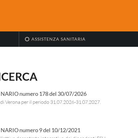
ASSISTENZA SANITARIA
RICERCA
INARIO
numero
178
del
30/07/2026
U di Verona per il periodo 31.07.2026-31.07.2027.
INARIO
numero
9
del
10/12/2021