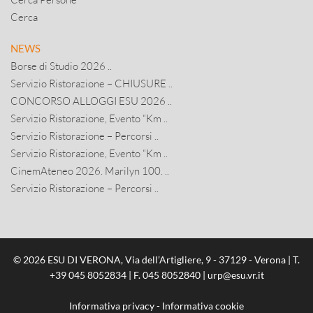
Cerca
NEWS
Borse di Studio 2026 ..
Servizio Ristorazione – CHIUSURE ..
CONCORSO ALLOGGI ESU 2026 ..
Servizio Ristorazione, Evento “Km ..
Servizio Ristorazione – Percorsi ..
Servizio Ristorazione, Evento “Km ..
CinemAteneo 2026. Marilyn 100. ..
Servizio Ristorazione – Percorsi ..
© 2026 ESU DI VERONA, Via dell’Artigliere, 9 - 37129 - Verona | T.
+39 045 8052834
| F. 045 8052840 |
urp@esu.vr.it
Informativa privacy
-
Informativa cookie