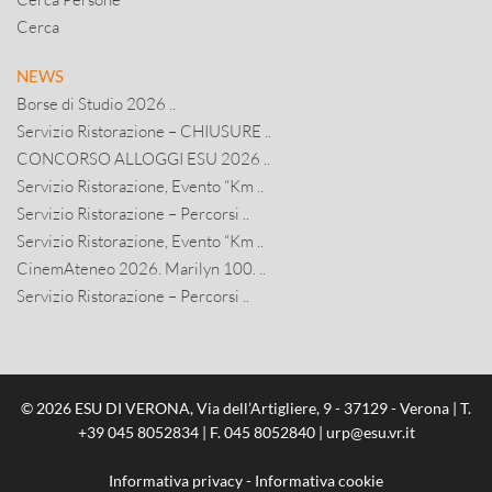
Cerca
NEWS
Borse di Studio 2026 ..
Servizio Ristorazione – CHIUSURE ..
CONCORSO ALLOGGI ESU 2026 ..
Servizio Ristorazione, Evento “Km ..
Servizio Ristorazione – Percorsi ..
Servizio Ristorazione, Evento “Km ..
CinemAteneo 2026. Marilyn 100. ..
Servizio Ristorazione – Percorsi ..
© 2026 ESU DI VERONA, Via dell’Artigliere, 9 - 37129 - Verona | T.
+39 045 8052834
| F. 045 8052840 |
urp@esu.vr.it
Informativa privacy
-
Informativa cookie