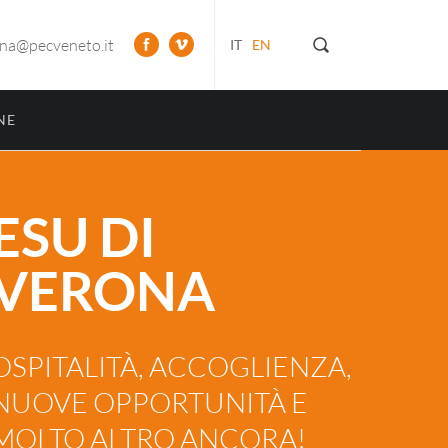
ona@pecveneto.it
IT
EN
NE
ESU DI
VERONA
OSPITALITÀ, ACCOGLIENZA,
NUOVE OPPORTUNITÀ E
MOLTO ALTRO ANCORA!