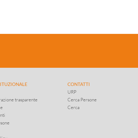
TITUZIONALE
CONTATTI
URP
azione trasparente
Cerca Persone
ne
Cerca
nti
rsone