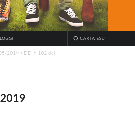
LOGGI
CARTA ESU
/05/2019
»
DD_n 102 del
.2019