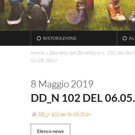
RISTORAZIONE
AL
Home
»
Decreto del Direttore n. 102 del 06
06.05.2019
8 Maggio 2019
DD_N 102 DEL 06.05
DD_n 102 del 06.05.2019
Elenco news