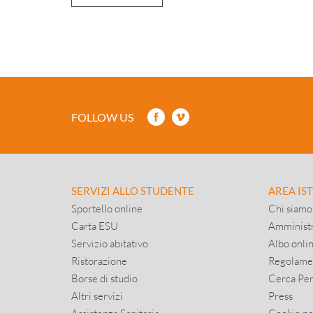
FOLLOW US
SERVIZI ALLO STUDENTE
AREA IS
Sportello online
Chi siamo
Carta ESU
Amministr
Servizio abitativo
Albo onli
Ristorazione
Regolame
Borse di studio
Cerca Pe
Altri servizi
Press