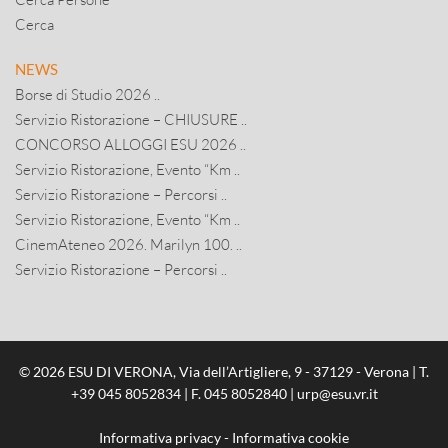
Cerca
NEWS
Borse di Studio 2026 ..
Servizio Ristorazione – CHIUSURE ..
CONCORSO ALLOGGI ESU 2026 ..
Servizio Ristorazione, Evento “Km ..
Servizio Ristorazione – Percorsi ..
Servizio Ristorazione, Evento “Km ..
CinemAteneo 2026. Marilyn 100. ..
Servizio Ristorazione – Percorsi ..
© 2026 ESU DI VERONA, Via dell’Artigliere, 9 - 37129 - Verona | T.
+39 045 8052834
| F. 045 8052840 |
urp@esu.vr.it
Informativa privacy
-
Informativa cookie