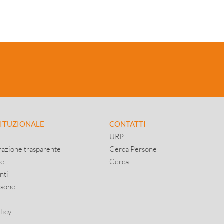
TITUZIONALE
CONTATTI
URP
azione trasparente
Cerca Persone
ne
Cerca
nti
rsone
licy