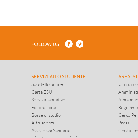
FOLLOW US
SERVIZI ALLO STUDENTE
AREA IS
Sportello online
Chi siamo
Carta ESU
Amministr
Servizio abitativo
Albo onli
Ristorazione
Regolame
Borse di studio
Cerca Pe
Altri servizi
Press
Assistenza Sanitaria
Cookie po