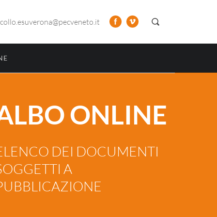
collo.esuverona@pecveneto.it
NE
ALBO ONLINE
ELENCO DEI DOCUMENTI
SOGGETTI A
PUBBLICAZIONE