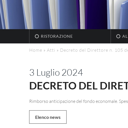
RISTORAZIONE
AL
Home
»
Atti
»
Decreto del Direttore n. 105 d
3 Luglio 2024
DECRETO DEL DIRETT
Rimborso anticipazione del fondo economale. Spes
Elenco news