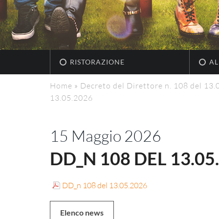
RISTORAZIONE
AL
Home
»
Decreto del Direttore n. 108 del 13
13.05.2026
15 Maggio 2026
DD_N 108 DEL 13.05
DD_n 108 del 13.05.2026
Elenco news