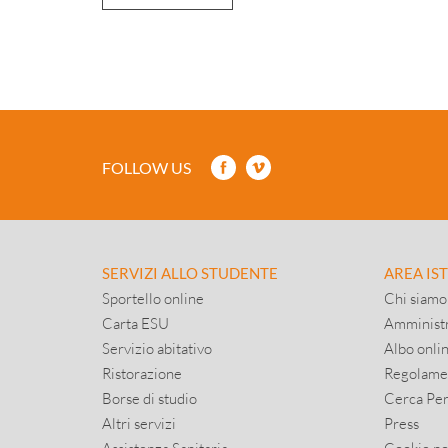
FOLLOW US
SERVIZI ALLO STUDENTE
AREA IS
Sportello online
Chi siamo
Carta ESU
Amministr
Servizio abitativo
Albo onli
Ristorazione
Regolame
Borse di studio
Cerca Pe
Altri servizi
Press