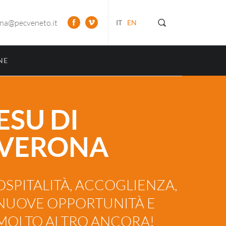
ona@pecveneto.it
IT
EN
NE
ESU DI
VERONA
OSPITALITÀ, ACCOGLIENZA,
NUOVE OPPORTUNITÀ E
MOLTO ALTRO ANCORA!