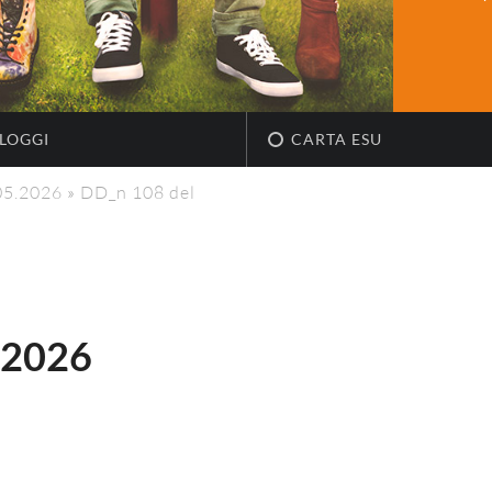
LOGGI
CARTA ESU
.05.2026
»
DD_n 108 del
.2026