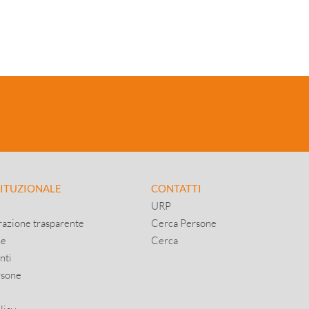
TITUZIONALE
CONTATTI
URP
azione trasparente
Cerca Persone
ne
Cerca
nti
rsone