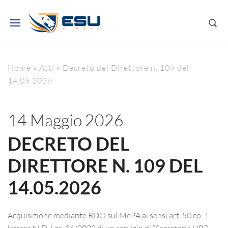
Home
»
Atti
»
Decreto del Direttore n. 109 del
14.05.2026
14 Maggio 2026
DECRETO DEL
DIRETTORE N. 109 DEL
14.05.2026
Acquisizione mediante RDO sul MePA ai sensi art. 50 co. 1
lettera b) D. Lgs. 36/2023 di un servizio di “Segreteria URP –