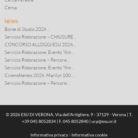
Cerca
NEWS
Borse di Studio 2026 ..
Servizio Ristorazione – CHIUSURE ..
CONCORSO ALLOGGI ESU 2026 ..
Servizio Ristorazione, Evento “Km ..
Servizio Ristorazione – Percorsi ..
Servizio Ristorazione, Evento “Km ..
CinemAteneo 2026. Marilyn 100. ..
Servizio Ristorazione – Percorsi ..
© 2026 ESU DI VERONA, Via dell’Artigliere, 9 - 37129 - Verona | T.
+39 045 8052834
| F. 045 8052840 |
urp@esu.vr.it
Informativa privacy
-
Informativa cookie