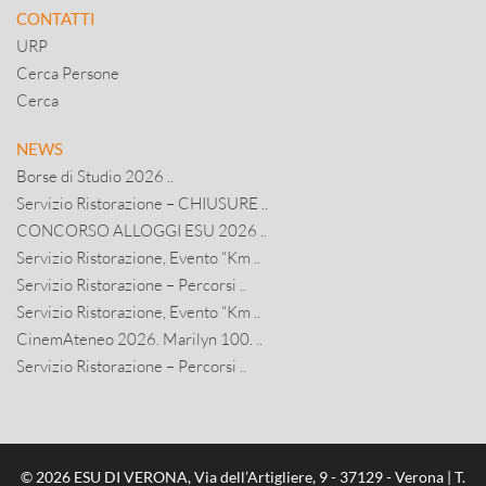
CONTATTI
URP
Cerca Persone
Cerca
NEWS
Borse di Studio 2026 ..
Servizio Ristorazione – CHIUSURE ..
CONCORSO ALLOGGI ESU 2026 ..
Servizio Ristorazione, Evento “Km ..
Servizio Ristorazione – Percorsi ..
Servizio Ristorazione, Evento “Km ..
CinemAteneo 2026. Marilyn 100. ..
Servizio Ristorazione – Percorsi ..
© 2026 ESU DI VERONA, Via dell’Artigliere, 9 - 37129 - Verona | T.