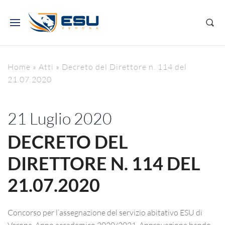
Home
»
Atti
»
Decreto del Direttore n. 114 del
21.07.2020
21 Luglio 2020
DECRETO DEL
DIRETTORE N. 114 DEL
21.07.2020
Concorso per l’assegnazione del servizio abitativo ESU di
Verona. Anno accademico 2020/2021. Approvazione bando.