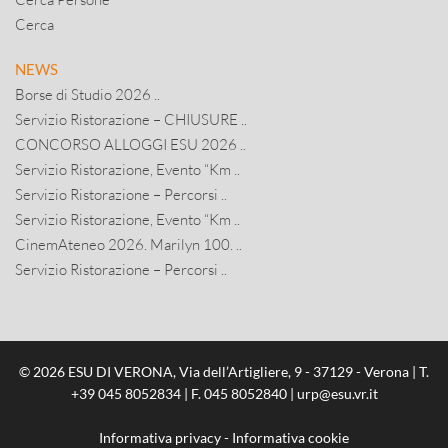
Cerca
NEWS
Borse di Studio 2026 ..
Servizio Ristorazione – CHIUSURE ..
CONCORSO ALLOGGI ESU 2026 ..
Servizio Ristorazione, Evento “Km ..
Servizio Ristorazione – Percorsi ..
Servizio Ristorazione, Evento “Km ..
CinemAteneo 2026. Marilyn 100. ..
Servizio Ristorazione – Percorsi ..
© 2026 ESU DI VERONA, Via dell’Artigliere, 9 - 37129 - Verona | T.
+39 045 8052834
| F. 045 8052840 |
urp@esu.vr.it
Informativa privacy
-
Informativa cookie