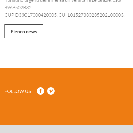
8969502B32.
CUP D38C17000420005. CUI L01527330235202100003.
Elenco news
FOLLOW US