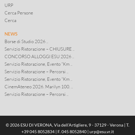
URP
Cerca Persone
Cerca
NEWS
Borse di Studio 2026 ..
Servizio Ristorazione – CHIUSURE ..
CONCORSO ALLOGGI ESU 2026 ..
Servizio Ristorazione, Evento “Km ..
Servizio Ristorazione – Percorsi ..
Servizio Ristorazione, Evento “Km ..
CinemAteneo 2026. Marilyn 100. ..
Servizio Ristorazione – Percorsi ..
© 2026 ESU DI VERONA, Via dell’Artigliere, 9 - 37129 - Verona | T.
+39 045 8052834
| F. 045 8052840 |
urp@esu.vr.it