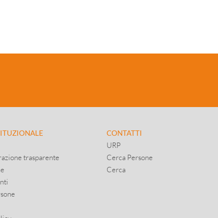
TITUZIONALE
CONTATTI
URP
azione trasparente
Cerca Persone
ne
Cerca
nti
rsone