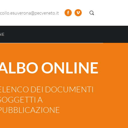
collo.esuverona@pecveneto.it
NE
ALBO ONLINE
ELENCO DEI DOCUMENTI
SOGGETTI A
PUBBLICAZIONE