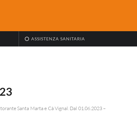
ASSISTENZA SANITARIA
023
ristorante Santa Marta e Cà Vignal. Dal 01.06.2023 –