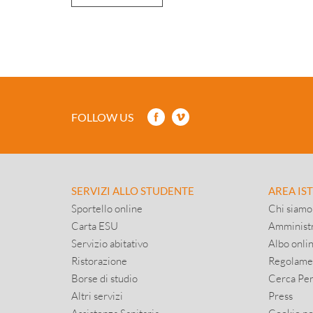
FOLLOW US
SERVIZI ALLO STUDENTE
AREA IS
Sportello online
Chi siamo
Carta ESU
Amministr
Servizio abitativo
Albo onli
Ristorazione
Regolame
Borse di studio
Cerca Pe
Altri servizi
Press