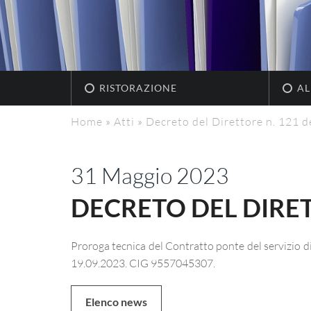
RISTORAZIONE
AL
Home
»
Atti
»
Decreto del Direttore n. 121 
31 Maggio 2023
DECRETO DEL DIRET
Proroga tecnica del Contratto ponte del servizio di
19.09.2023. CIG 9557045307.
Elenco news