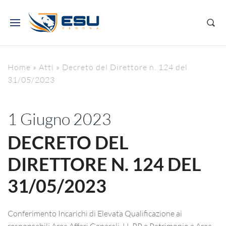
Home
»
Atti
»
Decreto del Direttore n. 124 del
31/05/2023
1 Giugno 2023
DECRETO DEL
DIRETTORE N. 124 DEL
31/05/2023
Conferimento Incarichi di Elevata Qualificazione ai
responsabili Area Affari Generali, LL PP e Patrimonio e Area