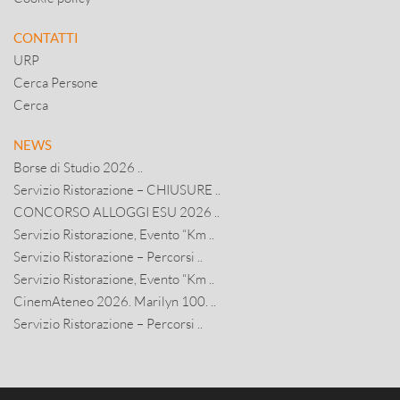
CONTATTI
URP
Cerca Persone
Cerca
NEWS
Borse di Studio 2026 ..
Servizio Ristorazione – CHIUSURE ..
CONCORSO ALLOGGI ESU 2026 ..
Servizio Ristorazione, Evento “Km ..
Servizio Ristorazione – Percorsi ..
Servizio Ristorazione, Evento “Km ..
CinemAteneo 2026. Marilyn 100. ..
Servizio Ristorazione – Percorsi ..