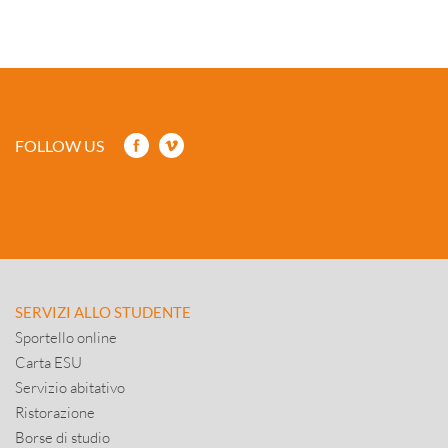
FOLLOW US
SERVIZI ALLO STUDENTE
Sportello online
Carta ESU
Servizio abitativo
Ristorazione
Borse di studio