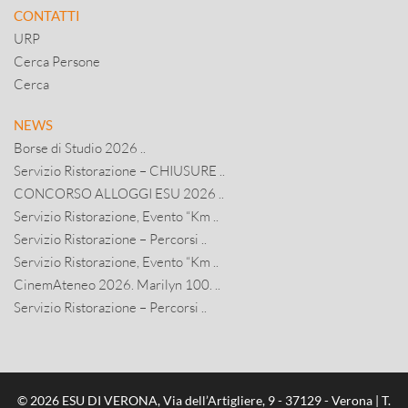
CONTATTI
URP
Cerca Persone
Cerca
NEWS
Borse di Studio 2026 ..
Servizio Ristorazione – CHIUSURE ..
CONCORSO ALLOGGI ESU 2026 ..
Servizio Ristorazione, Evento “Km ..
Servizio Ristorazione – Percorsi ..
Servizio Ristorazione, Evento “Km ..
CinemAteneo 2026. Marilyn 100. ..
Servizio Ristorazione – Percorsi ..
© 2026 ESU DI VERONA, Via dell’Artigliere, 9 - 37129 - Verona | T.