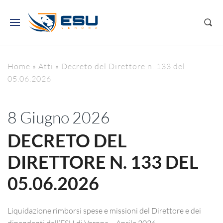
Home
»
Atti
»
Decreto del Direttore n. 133 del
05.06.2026
8 Giugno 2026
DECRETO DEL
DIRETTORE N. 133 DEL
05.06.2026
Liquidazione rimborsi spese e missioni del Direttore e dei
dipendenti dell’ESU di Verona – Aprile 2026.