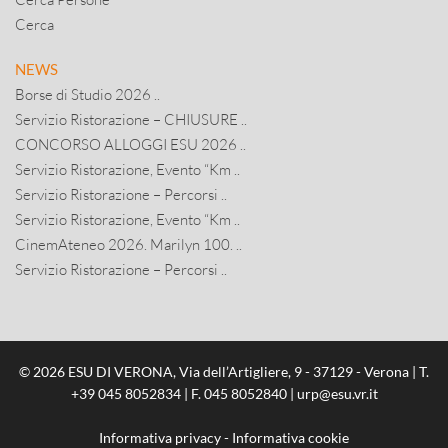
Cerca
NEWS
Borse di Studio 2026 ..
Servizio Ristorazione – CHIUSURE ..
CONCORSO ALLOGGI ESU 2026 ..
Servizio Ristorazione, Evento “Km ..
Servizio Ristorazione – Percorsi ..
Servizio Ristorazione, Evento “Km ..
CinemAteneo 2026. Marilyn 100. ..
Servizio Ristorazione – Percorsi ..
© 2026 ESU DI VERONA, Via dell’Artigliere, 9 - 37129 - Verona | T.
+39 045 8052834
| F. 045 8052840 |
urp@esu.vr.it
Informativa privacy
-
Informativa cookie