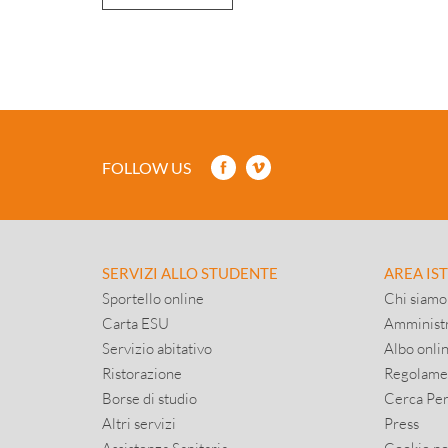
FOLLOW US
SERVIZI ALLO STUDENTE
AREA IS
Sportello online
Chi siamo
Carta ESU
Amministr
Servizio abitativo
Albo onli
Ristorazione
Regolame
Borse di studio
Cerca Pe
Altri servizi
Press