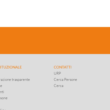
TITUZIONALE
CONTATTI
URP
azione trasparente
Cerca Persone
ne
Cerca
nti
rsone