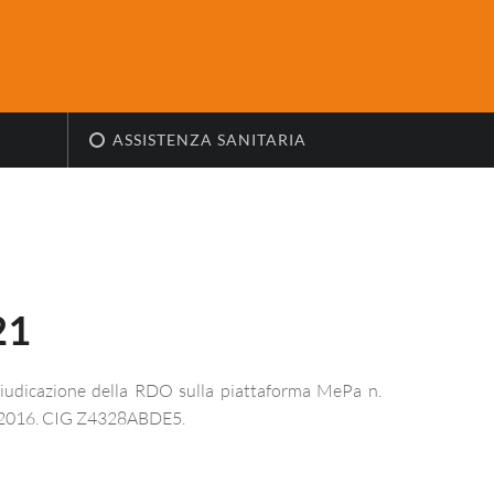
ASSISTENZA SANITARIA
21
giudicazione della RDO sulla piattaforma MePa n.
. 50/2016. CIG Z4328ABDE5.