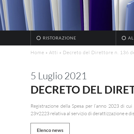
RISTORAZIONE
AL
Home
»
Atti
»
Decreto del Direttore n. 136 d
5 Luglio 2021
DECRETO DEL DIRETT
Registrazione della Spesa per l’anno 2023 di cu
2392223 relativa al servizio di derattizzazione e di
Elenco news