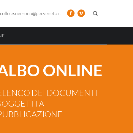
collo.esuverona@pecveneto.it
NE
ALBO ONLINE
ELENCO DEI DOCUMENTI
SOGGETTI A
PUBBLICAZIONE