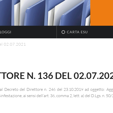
LOGGI
CARTA ESU
el 02.07.2021
ORE N. 136 DEL 02.07.20
i al Decreto del Direttore n. 246 del 23.10.2019 ad oggetto: Ag
sinfestazione, ai sensi dell’art. 36, comma 2, lett. a) del D.Lgs. n