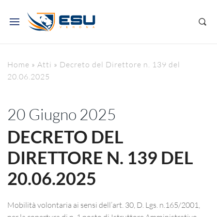
Home
»
Atti
»
Decreto del Direttore n. 139 del
20.06.2025
20 Giugno 2025
DECRETO DEL
DIRETTORE N. 139 DEL
20.06.2025
Mobilità volontaria ai sensi dell’art. 30, D. Lgs. n.165/2001,
per la copertura di n. 1 posto di Istruttore Amministrativo