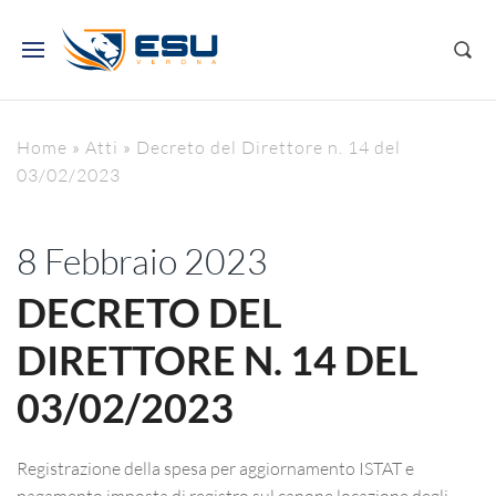
Home
»
Atti
»
Decreto del Direttore n. 14 del
03/02/2023
8 Febbraio 2023
DECRETO DEL
DIRETTORE N. 14 DEL
03/02/2023
Registrazione della spesa per aggiornamento ISTAT e
pagamento imposta di registro sul canone locazione degli