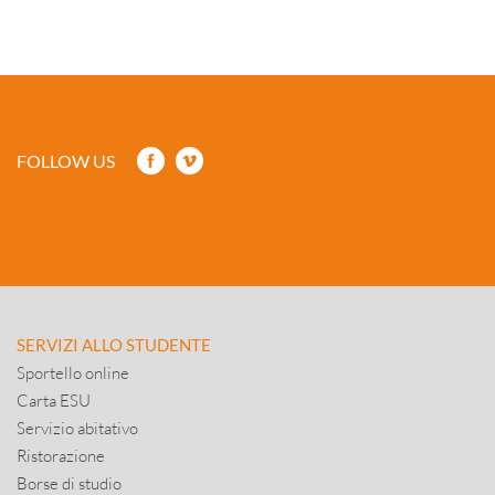
FOLLOW US
SERVIZI ALLO STUDENTE
Sportello online
Carta ESU
Servizio abitativo
Ristorazione
Borse di studio