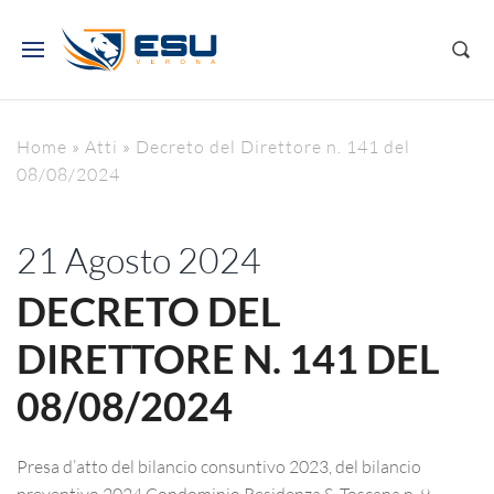
Home
»
Atti
»
Decreto del Direttore n. 141 del
08/08/2024
21 Agosto 2024
DECRETO DEL
DIRETTORE N. 141 DEL
08/08/2024
Presa d’atto del bilancio consuntivo 2023, del bilancio
preventivo 2024 Condominio Residenza S. Toscana n. 9