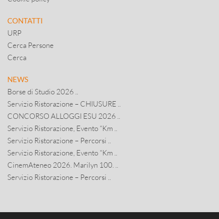
CONTATTI
URP
Cerca Persone
Cerca
NEWS
Borse di Studio 2026 ..
Servizio Ristorazione – CHIUSURE ..
CONCORSO ALLOGGI ESU 2026 ..
Servizio Ristorazione, Evento “Km ..
Servizio Ristorazione – Percorsi ..
Servizio Ristorazione, Evento “Km ..
CinemAteneo 2026. Marilyn 100. ..
Servizio Ristorazione – Percorsi ..