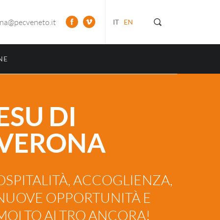
ona@pecveneto.it
IT
EN
NE
ESU DI
VERONA
OSPITALITÀ, ACCOGLIENZA,
NUOVE OPPORTUNITÀ E
MOLTO ALTRO ANCORA!