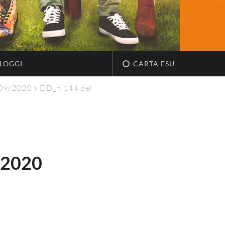
LOGGI
CARTA ESU
/09/2020
»
DD_n 144 del
.2020