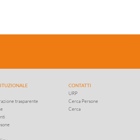
TITUZIONALE
CONTATTI
URP
azione trasparente
Cerca Persone
ne
Cerca
nti
rsone