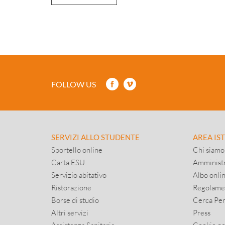
FOLLOW US
SERVIZI ALLO STUDENTE
AREA IS
Sportello online
Chi siamo
Carta ESU
Amministr
Servizio abitativo
Albo onli
Ristorazione
Regolame
Borse di studio
Cerca Pe
Altri servizi
Press