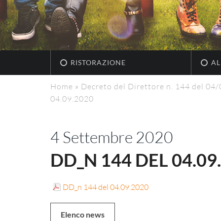
RISTORAZIONE
AL
Home
»
Decreto del Direttore n. 144 del 04
04.09.2020
4 Settembre 2020
DD_N 144 DEL 04.09
DD_n 144 del 04.09.2020
Elenco news