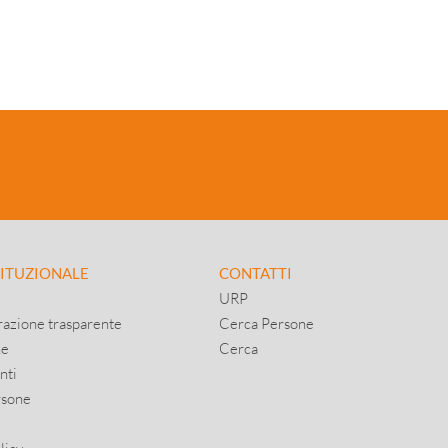
TITUZIONALE
CONTATTI
URP
azione trasparente
Cerca Persone
ne
Cerca
nti
rsone