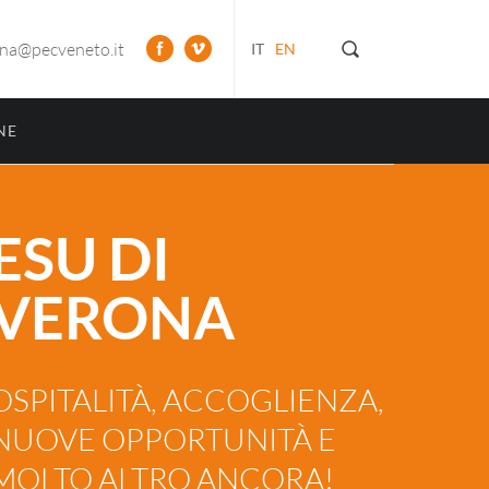
ona@pecveneto.it
IT
EN
NE
ESU DI
VERONA
OSPITALITÀ, ACCOGLIENZA,
NUOVE OPPORTUNITÀ E
MOLTO ALTRO ANCORA!