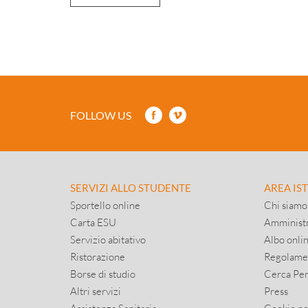
FOLLOW US
SERVIZI ALLO STUDENTE
AREA IS
Sportello online
Chi siamo
Carta ESU
Amministr
Servizio abitativo
Albo onli
Ristorazione
Regolame
Borse di studio
Cerca Pe
Altri servizi
Press