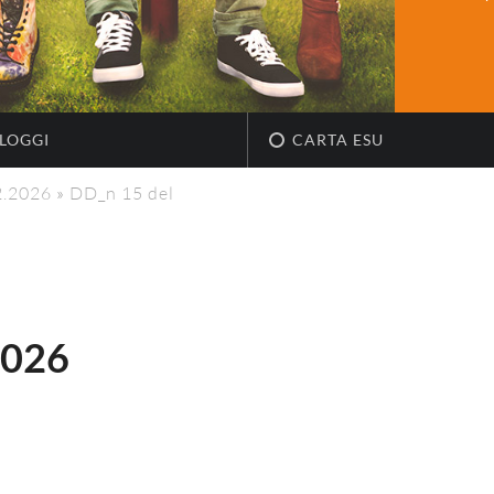
LOGGI
CARTA ESU
2.2026
»
DD_n 15 del
2026