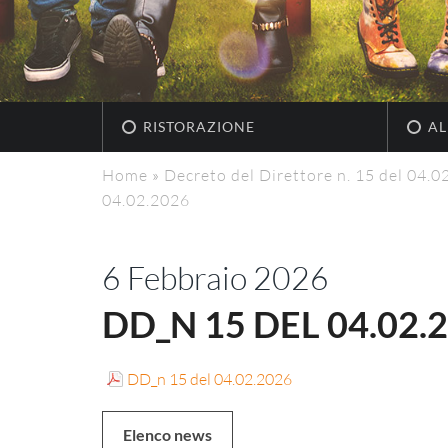
RISTORAZIONE
AL
Home
»
Decreto del Direttore n. 15 del 04.0
04.02.2026
6 Febbraio 2026
DD_N 15 DEL 04.02.
DD_n 15 del 04.02.2026
Elenco news