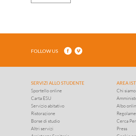
FOLLOW US
SERVIZI ALLO STUDENTE
AREA IS
Sportello online
Chi siamo
Carta ESU
Amministr
Servizio abitativo
Albo onli
Ristorazione
Regolame
Borse di studio
Cerca Pe
Altri servizi
Press