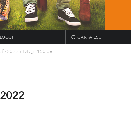
LOGGI
CARTA ESU
/08/2022
»
DD_n 150 del
.2022