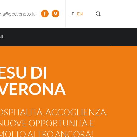
ona@pecveneto.it
IT
EN
NE
ESU DI
VERONA
OSPITALITÀ, ACCOGLIENZA,
NUOVE OPPORTUNITÀ E
MOLTO ALTRO ANCORA!