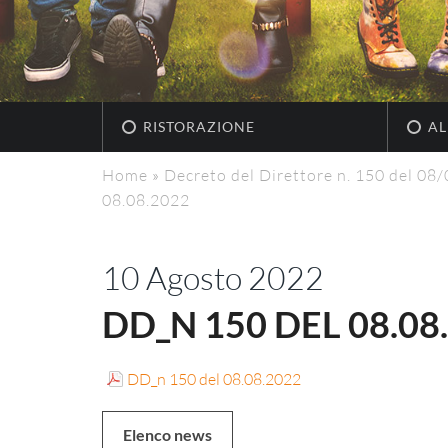
RISTORAZIONE
AL
Home
»
Decreto del Direttore n. 150 del 08
08.08.2022
10 Agosto 2022
DD_N 150 DEL 08.08
DD_n 150 del 08.08.2022
Elenco news