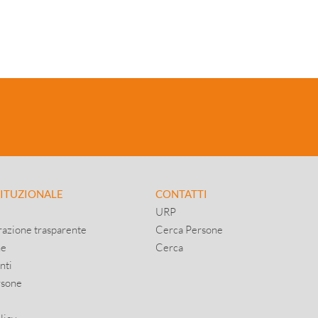
TITUZIONALE
CONTATTI
URP
azione trasparente
Cerca Persone
ne
Cerca
nti
rsone