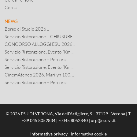
Cerca
NEWS
Borse di Studio 2026 ..
Servizio Ristorazione – CHIUSURE ..
CONCORSO ALLOGGI ESU 2026 ..
Servizio Ristorazione, Evento “Km ..
Servizio Ristorazione – Percorsi ..
Servizio Ristorazione, Evento “Km ..
CinemAteneo 2026. Marilyn 100. ..
Servizio Ristorazione – Percorsi ..
© 2026 ESU DI VERONA, Via dell’Artigliere, 9 - 37129 - Verona | T.
+39 045 8052834
| F. 045 8052840 |
urp@esu.vr.it
Informativa privacy
-
Informativa cookie