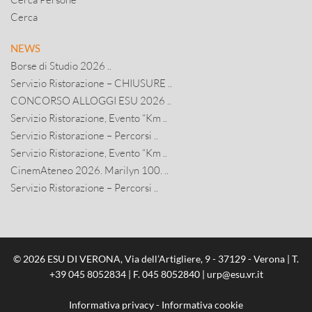
Cerca
NEWS
Borse di Studio 2026 ..
Servizio Ristorazione – CHIUSURE ..
CONCORSO ALLOGGI ESU 2026 ..
Servizio Ristorazione, Evento “Km ..
Servizio Ristorazione – Percorsi ..
Servizio Ristorazione, Evento “Km ..
CinemAteneo 2026. Marilyn 100. ..
Servizio Ristorazione – Percorsi ..
© 2026 ESU DI VERONA, Via dell’Artigliere, 9 - 37129 - Verona | T.
+39 045 8052834
| F. 045 8052840 |
urp@esu.vr.it
Informativa privacy
-
Informativa cookie