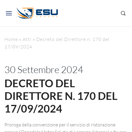
Home
»
Atti
»
Decreto del Direttore n. 170 del
17/09/2024
30 Settembre 2024
DECRETO DEL
DIRETTORE N. 170 DEL
17/09/2024
Proroga della convenzione per il servizio di ristorazione
presso l’Ospedale Mater Salutis di Legnago (Verona) a favore