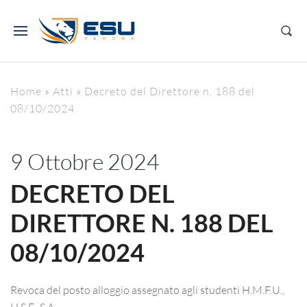
Home
»
Atti
»
Decreto del Direttore n. 188 del
08/10/2024
9 Ottobre 2024
DECRETO DEL
DIRETTORE N. 188 DEL
08/10/2024
Revoca del posto alloggio assegnato agli studenti H.M.F.U.,
H.S.F., S.A..