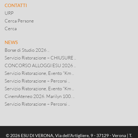
CONTATTI
URP
Cerca Persone
Cerca
NEWS
Borse di Studio 2026 ..
Servizio Ristorazione – CHIUSURE ..
CONCORSO ALLOGGI ESU 2026 ..
Servizio Ristorazione, Evento “Km ..
Servizio Ristorazione – Percorsi ..
Servizio Ristorazione, Evento “Km ..
CinemAteneo 2026. Marilyn 100. ..
Servizio Ristorazione – Percorsi ..
© 2026 ESU DI VERONA, Via dell’Artigliere, 9 - 37129 - Verona | T.