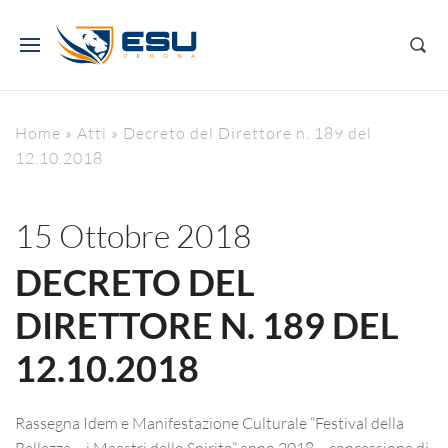
Home
»
Atti
»
Decreto del Direttore n. 189 del
12.10.2018
15 Ottobre 2018
DECRETO DEL
DIRETTORE N. 189 DEL
12.10.2018
Rassegna Idem e Manifestazione Culturale “Festival della
Bellezza – i Maestri dello Spirito” anno 2018 – concessione di