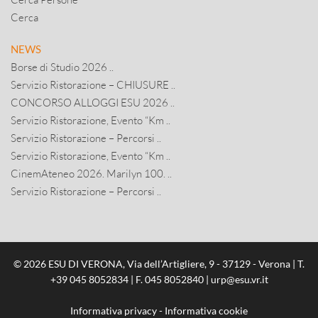
Cerca
NEWS
Borse di Studio 2026 ..
Servizio Ristorazione – CHIUSURE ..
CONCORSO ALLOGGI ESU 2026 ..
Servizio Ristorazione, Evento “Km ..
Servizio Ristorazione – Percorsi ..
Servizio Ristorazione, Evento “Km ..
CinemAteneo 2026. Marilyn 100. ..
Servizio Ristorazione – Percorsi ..
© 2026 ESU DI VERONA, Via dell’Artigliere, 9 - 37129 - Verona | T.
+39 045 8052834
| F. 045 8052840 |
urp@esu.vr.it
Informativa privacy
-
Informativa cookie