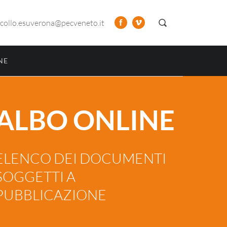
collo.esuverona@pecveneto.it
NE
ALBO ONLINE
ELENCO DEI DOCUMENTI
SOGGETTI A
PUBBLICAZIONE