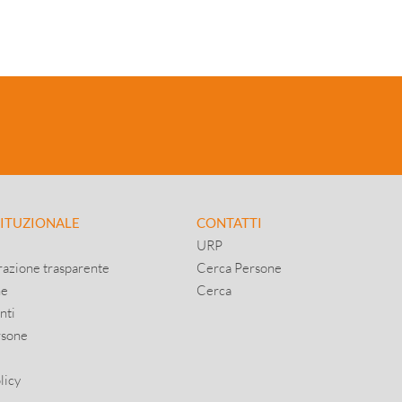
TITUZIONALE
CONTATTI
URP
azione trasparente
Cerca Persone
ne
Cerca
nti
rsone
licy