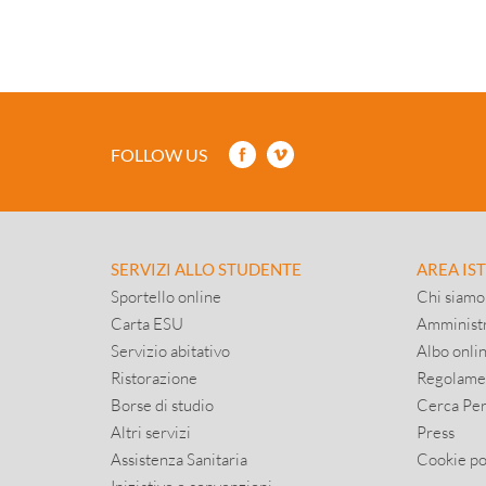
FOLLOW US
SERVIZI ALLO STUDENTE
AREA IS
Sportello online
Chi siamo
Carta ESU
Amministr
Servizio abitativo
Albo onli
Ristorazione
Regolame
Borse di studio
Cerca Pe
Altri servizi
Press
Assistenza Sanitaria
Cookie po