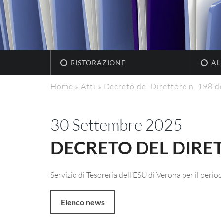
RISTORAZIONE
AL
Home
»
Atti
»
Decreto del Direttore n. 198 d
30 Settembre 2025
DECRETO DEL DIRETT
Servizio di Tesoreria dell’ESU di Verona per il p
Elenco news