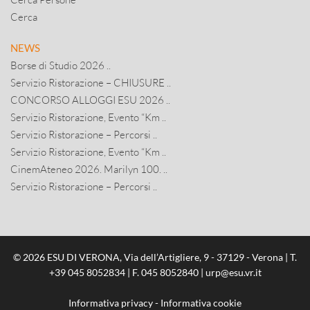
Cerca
NEWS
Borse di Studio 2026 ..
Servizio Ristorazione – CHIUSURE ..
CONCORSO ALLOGGI ESU 2026 ..
Servizio Ristorazione, Evento “Km ..
Servizio Ristorazione – Percorsi ..
Servizio Ristorazione, Evento “Km ..
CinemAteneo 2026. Marilyn 100. ..
Servizio Ristorazione – Percorsi ..
© 2026 ESU DI VERONA, Via dell’Artigliere, 9 - 37129 - Verona | T.
+39 045 8052834
| F. 045 8052840 |
urp@esu.vr.it
Informativa privacy
-
Informativa cookie