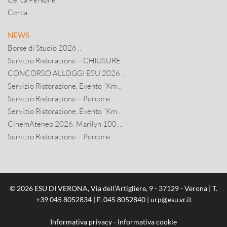
Cerca
NEWS
Borse di Studio 2026 ..
Servizio Ristorazione – CHIUSURE ..
CONCORSO ALLOGGI ESU 2026 ..
Servizio Ristorazione, Evento “Km ..
Servizio Ristorazione – Percorsi ..
Servizio Ristorazione, Evento “Km ..
CinemAteneo 2026. Marilyn 100. ..
Servizio Ristorazione – Percorsi ..
© 2026 ESU DI VERONA, Via dell’Artigliere, 9 - 37129 - Verona | T.
+39 045 8052834
| F. 045 8052840 |
urp@esu.vr.it
Informativa privacy
-
Informativa cookie