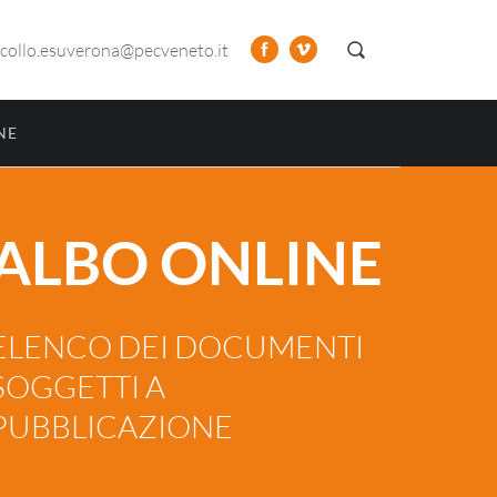
collo.esuverona@pecveneto.it
NE
ALBO ONLINE
ELENCO DEI DOCUMENTI
SOGGETTI A
PUBBLICAZIONE