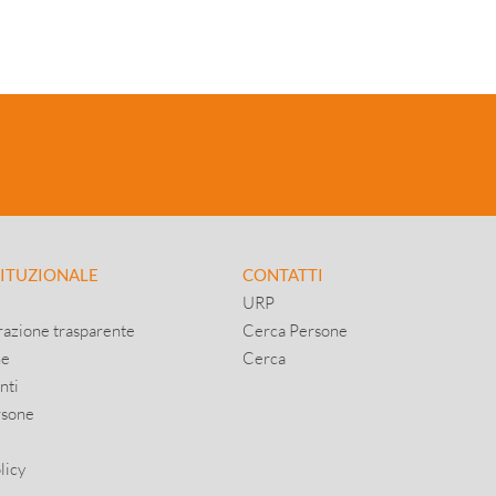
TITUZIONALE
CONTATTI
URP
azione trasparente
Cerca Persone
ne
Cerca
nti
rsone
licy