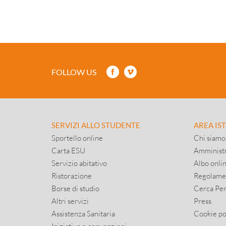
FOLLOW US
SERVIZI ALLO STUDENTE
AREA IS
Sportello online
Chi siamo
Carta ESU
Amministr
Servizio abitativo
Albo onli
Ristorazione
Regolame
Borse di studio
Cerca Pe
Altri servizi
Press
Assistenza Sanitaria
Cookie po