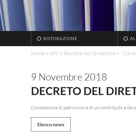
RISTORAZIONE
AL
Home
»
Atti
»
Decreto del Direttore n. 216 d
9 Novembre 2018
DECRETO DEL DIRETT
Concessione di patrocinio e di un contributo a fa
Elenco news