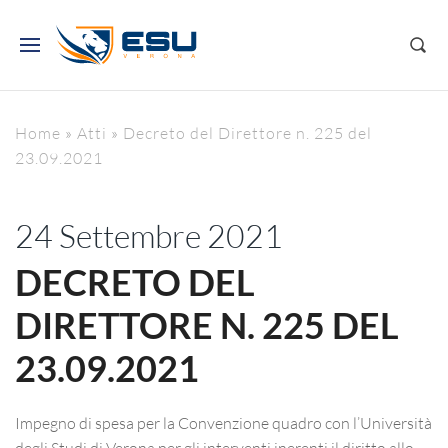
Home
»
Atti
»
Decreto del Direttore n. 225 del
23.09.2021
24 Settembre 2021
DECRETO DEL
DIRETTORE N. 225 DEL
23.09.2021
Impegno di spesa per la Convenzione quadro con l’Università
degli Studi di Verona per gli interventi inerenti il diritto allo