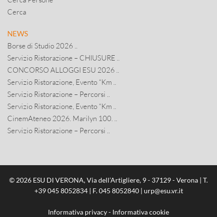
Cerca
NEWS
Borse di Studio 2026 ..
Servizio Ristorazione – CHIUSURE ..
CONCORSO ALLOGGI ESU 2026 ..
Servizio Ristorazione, Evento “Km ..
Servizio Ristorazione – Percorsi ..
Servizio Ristorazione, Evento “Km ..
CinemAteneo 2026. Marilyn 100. ..
Servizio Ristorazione – Percorsi ..
© 2026 ESU DI VERONA, Via dell’Artigliere, 9 - 37129 - Verona | T.
+39 045 8052834
| F. 045 8052840 |
urp@esu.vr.it
Informativa privacy
-
Informativa cookie