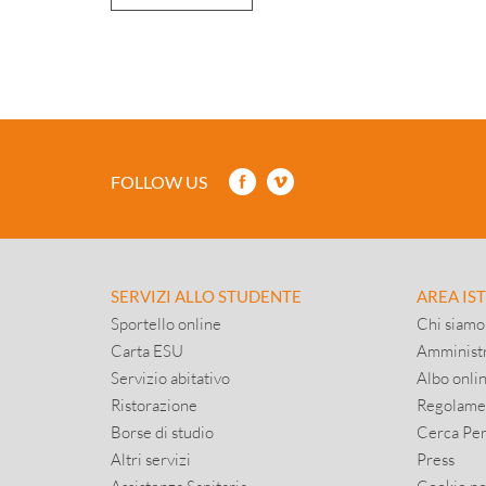
FOLLOW US
SERVIZI ALLO STUDENTE
AREA IS
Sportello online
Chi siamo
Carta ESU
Amministr
Servizio abitativo
Albo onli
Ristorazione
Regolame
Borse di studio
Cerca Pe
Altri servizi
Press