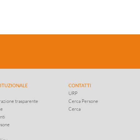
TITUZIONALE
CONTATTI
URP
azione trasparente
Cerca Persone
ne
Cerca
nti
rsone