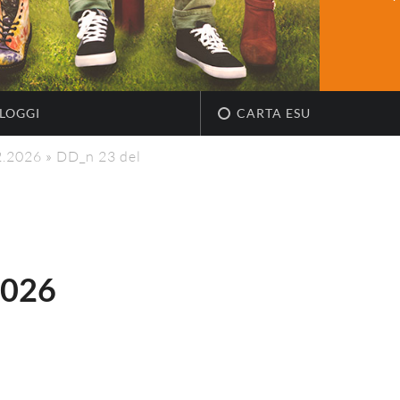
LOGGI
CARTA ESU
2.2026
»
DD_n 23 del
2026